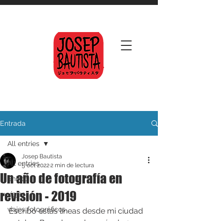
Entrada
All entries
Josep Bautista
All entries
5 oct 2022
2 min de lectura
Un año de fotografía en
Shinto
revisión - 2019
viajes
viajes fotográficos
Escribo estas líneas desde mi ciudad 