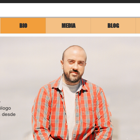
BIO
MEDIA
BLOG
A
ólogo
s desde