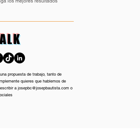
nga los mejores resultados
TALK
 una propuesta de trabajo, tanto de
 simplemente quieres que hablemos de
escribir a
josepbc@josepbautista.com
o
ociales