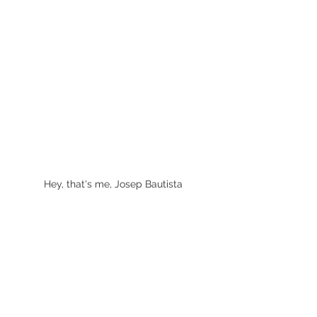
Hey, that's me, Josep Bautista
Josep Bautista
fotografía de viajes