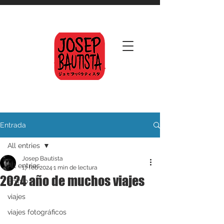
Entrada
All entries
Josep Bautista
All entries
17 feb 2024
1 min de lectura
2024 año de muchos viajes
Shinto
viajes
viajes fotográficos