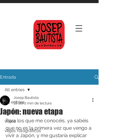
Entrada
All entries
Josep Bautista
All entries
18 abr
2 min de lectura
Japón: nueva etapa
Shinto
Para los que me conocéis, ya sabéis 
viajes
que no es la primera vez que vengo a 
viajes fotográficos
vivir a Japón, y me gustaría explicar 